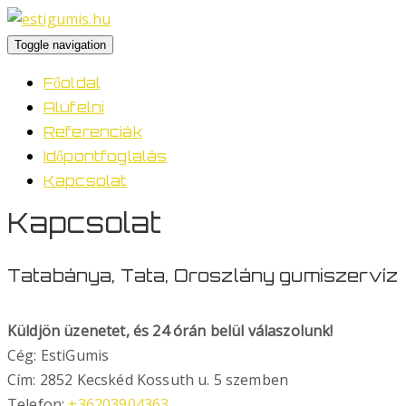
Toggle navigation
Főoldal
Alufelni
Referenciák
Időpontfoglalás
Kapcsolat
Kapcsolat
Tatabánya, Tata, Oroszlány gumiszervíz
Küldjön üzenetet, és 24 órán belül válaszolunk!
Cég: EstiGumis
Cím: 2852 Kecskéd Kossuth u. 5 szemben
Telefon:
+36203904363