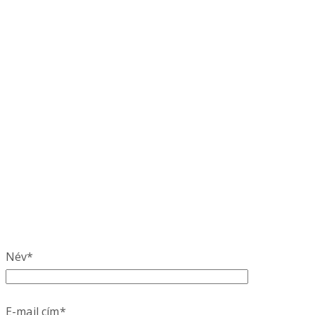
Név*
E-mail cím*